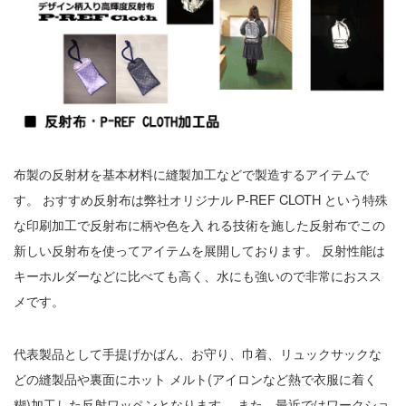
布製の反射材を基本材料に縫製加工などで製造するアイテムで
す。 おすすめ反射布は弊社オリジナル P-REF CLOTH という特殊
な印刷加工で反射布に柄や色を入 れる技術を施した反射布でこの
新しい反射布を使ってアイテムを展開しております。 反射性能は
キーホルダーなどに比べても高く、水にも強いので非常におスス
メです。
代表製品として手提げかばん、お守り、巾着、リュックサックな
どの縫製品や裏面にホット メルト(アイロンなど熱で衣服に着く
糊)加工した反射ワッペンとなります。 また、最近ではワークショ