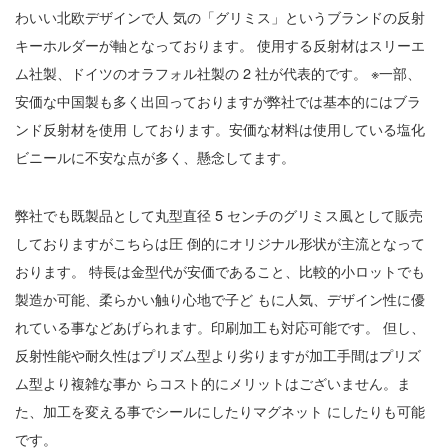
わいい北欧デザインで人 気の「グリミス」というブランドの反射
キーホルダーが軸となっております。 使用する反射材はスリーエ
ム社製、ドイツのオラフォル社製の 2 社が代表的です。 ※一部、
安価な中国製も多く出回っておりますが弊社では基本的にはブラ
ンド反射材を使用 しております。安価な材料は使用している塩化
ビニールに不安な点が多く、懸念してます。
弊社でも既製品として丸型直径 5 センチのグリミス風として販売
しておりますがこちらは圧 倒的にオリジナル形状が主流となって
おります。 特長は金型代が安価であること、比較的小ロットでも
製造か可能、柔らかい触り心地で子ど もに人気、デザイン性に優
れている事などあげられます。印刷加工も対応可能です。 但し、
反射性能や耐久性はプリズム型より劣りますが加工手間はプリズ
ム型より複雑な事か らコスト的にメリットはございません。ま
た、加工を変える事でシールにしたりマグネット にしたりも可能
です。