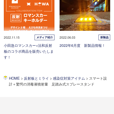
メディア紹介
新製品
2022.11.15
2022.06.03
小田急ロマンスカー×法和反射
2022年6月度 新製品情報！
板のコラボ商品を販売いたしま
す！
HOME
>
反射板とミライ
>
感染症対策アイテム
>
スマート設
計＋驚愕の消毒液噴射量 足踏み式スプレースタンド