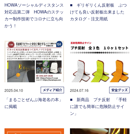
HOWAソーシャルディスタンス
■ ギリギリくん反射板 ぶつ
対応品第二弾 HOWAのステッ
けても良い反射板出来ました
カー制作技術でコロナに立ち向
カタログ・注文用紙
かう！
メディア紹介
安全グッズ
2025.04.10
2024.07.16
「まるごとぜんぶ海老名の本」
■ 新商品 プチ反射 「手軽
に掲載
に誰でも簡単に危険防止サイ
ン」